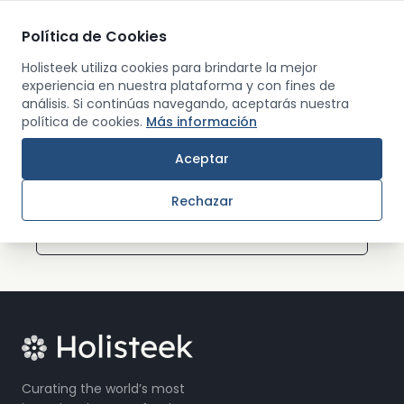
Política de Cookies
Men
Holisteek utiliza cookies para brindarte la mejor
experiencia en nuestra plataforma y con fines de
análisis. Si continúas navegando, aceptarás nuestra
Back
política de cookies.
Más información
Aceptar
0
were results found
Sort by:
Rechazar
A to Z
Curating the world’s most