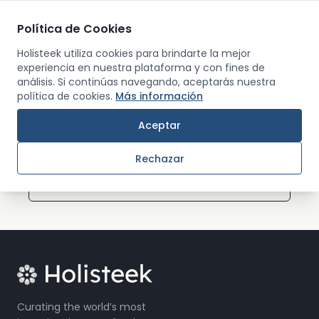
Política de Cookies
Men
Holisteek utiliza cookies para brindarte la mejor
experiencia en nuestra plataforma y con fines de
análisis. Si continúas navegando, aceptarás nuestra
Back
política de cookies.
Más información
Aceptar
0
were results found
Sort by:
Rechazar
A to Z
Curating the world’s most