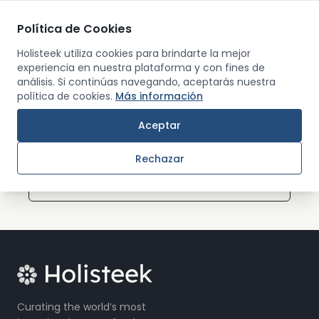
Política de Cookies
Men
Holisteek utiliza cookies para brindarte la mejor
experiencia en nuestra plataforma y con fines de
análisis. Si continúas navegando, aceptarás nuestra
Back
política de cookies.
Más información
Aceptar
0
were results found
Sort by:
Rechazar
A to Z
Curating the world’s most